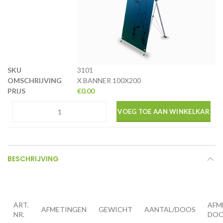
3101
X BANNER 100X200
€
0.00
VOEG TOE AAN WINKELKAR
BESCHRIJVING
ART.
AFM
AFMETINGEN
GEWICHT
AANTAL/DOOS
NR.
DO