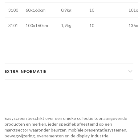
3100
60x160cm
0,9kg
10
101
3101
100x160cm
1,9kg
10
136
EXTRA INFORMATIE
Easyscreen beschikt over een unieke collectie toonaangevende
producten en merken, ieder specifiek afgestemd op een ​​
marktsector waaronder beurzen, mobiele presentatiesystemen,
bewegwijzering, evenementen en de display-industrie.