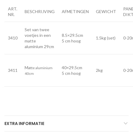
ART.
PAN
BESCHRIJVING
AFMETINGEN
GEWICHT
NR.
DIK
Set van twee
voetjes in een
8.5×29.5cm
3410
1.5kg (set)
0-2
matte
5 cm hoog
aluminium 29cm
Ma
40×29.5cm
tte aluminium
3411
2kg
0-2
5 cm hoog
40cm
EXTRA INFORMATIE