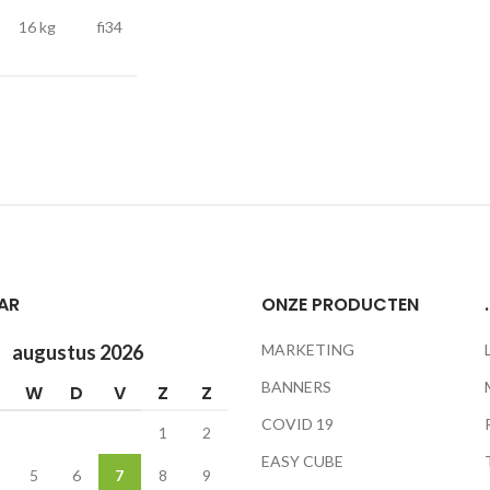
16 kg
fi34
AR
ONZE PRODUCTEN
.
augustus 2026
MARKETING
BANNERS
W
D
V
Z
Z
COVID 19
1
2
EASY CUBE
5
6
7
8
9