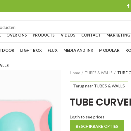
E
OVER ONS
PRODUCTS
VIDEOS
CONTACT
MARKETING
UTDOOR
LIGHT BOX
FLUX
MEDIA AND INK
MODULAR
RO
ALLS
Home
TUBES & WALLS
TUBE 
Terug naar TUBES & WALLS
TUBE CURVE
Login to see prices
BESCHIKBARE OPTIES