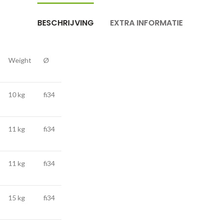
BESCHRIJVING
EXTRA INFORMATIE
Weight
Ø
10 kg
fi34
11 kg
fi34
11 kg
fi34
15 kg
fi34