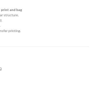
 print and bag
r structure.
d.
.
nsfer printing.