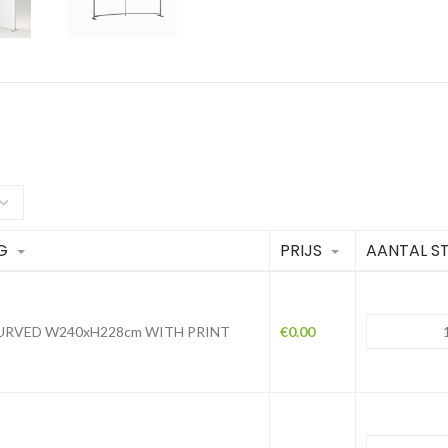
G
PRIJS
AANTAL S
URVED W240xH228cm WITH PRINT
€
0.00