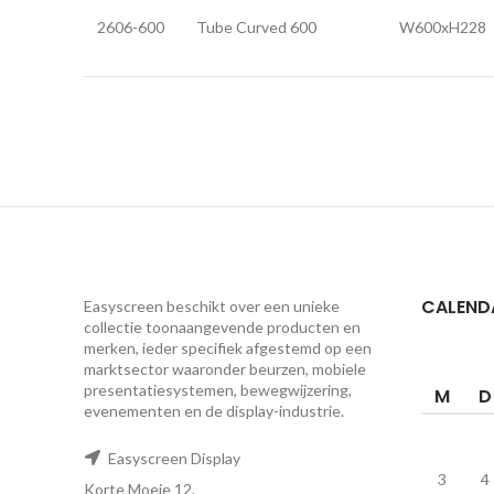
2606-600
Tube Curved 600
W600xH228
CALEND
Easyscreen beschikt over een unieke
collectie toonaangevende producten en
merken, ieder specifiek afgestemd op een ​​
marktsector waaronder beurzen, mobiele
presentatiesystemen, bewegwijzering,
M
D
evenementen en de display-industrie.
Easyscreen Display
3
4
Korte Moeie 12,