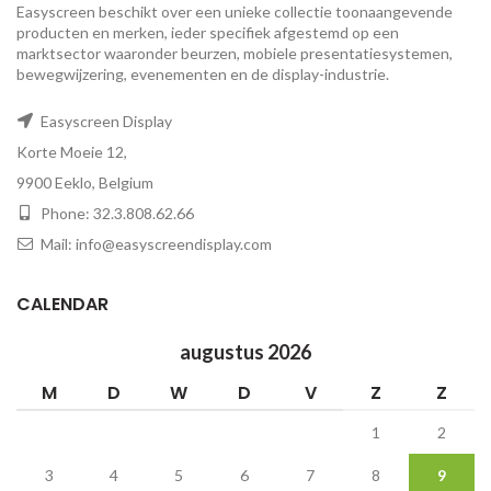
Easyscreen beschikt over een unieke collectie toonaangevende
producten en merken, ieder specifiek afgestemd op een ​​
marktsector waaronder beurzen, mobiele presentatiesystemen,
bewegwijzering, evenementen en de display-industrie.
Easyscreen Display
Korte Moeie 12,
9900 Eeklo, Belgium
Phone: 32.3.808.62.66
Mail: info@easyscreendisplay.com
CALENDAR
augustus 2026
M
D
W
D
V
Z
Z
1
2
3
4
5
6
7
8
9