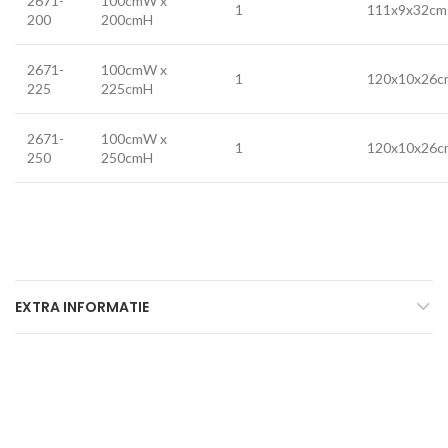
2671-
100cmW x
1
111x9x32cm
200
200cmH
2671-
100cmW x
1
120x10x26c
225
225cmH
2671-
100cmW x
1
120x10x26c
250
250cmH
EXTRA INFORMATIE